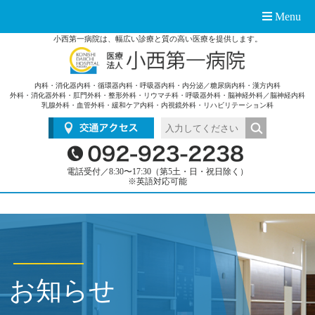
Menu
小西第一病院は、幅広い診療と質の高い医療を提供します。
内科・消化器内科・循環器内科・呼吸器内科・内分泌／糖尿病内科・漢方内科
外科・消化器外科・肛門外科・整形外科・リウマチ科・呼吸器外科・脳神経外科／脳神経内科
乳腺外科・血管外科・緩和ケア内科・内視鏡外科・リハビリテーション科
電話受付／8:30〜17:30（第5土・日・祝日除く）
※英語対応可能
お知らせ