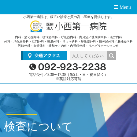
Menu
小西第一病院は、幅広い診療と質の高い医療を提供します。
内科・消化器内科・循環器内科・呼吸器内科・内分泌／糖尿病内科・漢方内科
外科・消化器外科・肛門外科・整形外科・リウマチ科・呼吸器外科・脳神経外科／脳神経内科
乳腺外科・血管外科・緩和ケア内科・内視鏡外科・リハビリテーション科
電話受付／8:30〜17:30（第5土・日・祝日除く）
※英語対応可能
検査について