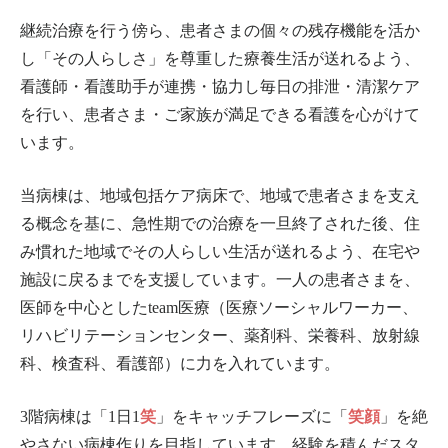
継続治療を行う傍ら、患者さまの個々の残存機能を活か
し「その人らしさ」を尊重した療養生活が送れるよう、
看護師・看護助手が連携・協力し毎日の排泄・清潔ケア
を行い、患者さま・ご家族が満足できる看護を心がけて
います。
当病棟は、地域包括ケア病床で、地域で患者さまを支え
る概念を基に、急性期での治療を一旦終了された後、住
み慣れた地域でその人らしい生活が送れるよう、在宅や
施設に戻るまでを支援しています。一人の患者さまを、
医師を中心としたteam医療（医療ソーシャルワーカー、
リハビリテーションセンター、薬剤科、栄養科、放射線
科、検査科、看護部）に力を入れています。
3階病棟は「1日1
笑
」をキャッチフレーズに「
笑顔
」を絶
やさない病棟作りを目指しています。経験を積んだスタ