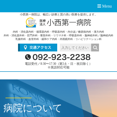
Menu
小西第一病院は、幅広い診療と質の高い医療を提供します。
内科・消化器内科・循環器内科・呼吸器内科・内分泌／糖尿病内科・漢方内科
外科・消化器外科・肛門外科・整形外科・リウマチ科・呼吸器外科・脳神経外科／脳神経内科
乳腺外科・血管外科・緩和ケア内科・内視鏡外科・リハビリテーション科
電話受付／8:30〜17:30（第5土・日・祝日除く）
※英語対応可能
病院について