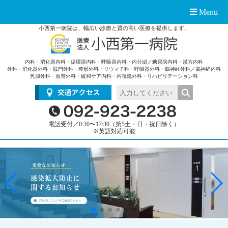
Menu
小西第一病院は、幅広い診療と質の高い医療を提供します。
内科・消化器内科・循環器内科・呼吸器内科・内分泌／糖尿病内科・漢方内科
外科・消化器外科・肛門外科・整形外科・リウマチ科・呼吸器外科・脳神経外科／脳神経内科
乳腺外科・血管外科・緩和ケア内科・内視鏡外科・リハビリテーション科
電話受付／8:30〜17:30（第5土・日・祝日除く）
※英語対応可能