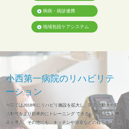
病病・病診連携
地域包括ケアシステム
小西第一病院の
リハビリテ
ーション
当院では2018年にリハビリ施設を拡大し、関節の動きや筋の
活動性をより効果的にトレーニング
できるレッドコード機
器を導入。その他にも、キッチンや浴室などの自宅生活を想