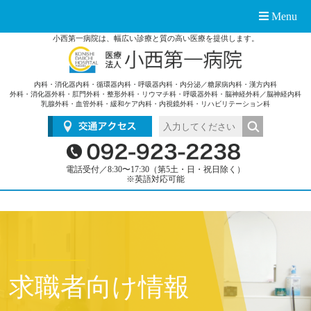
Menu
小西第一病院は、幅広い診療と質の高い医療を提供します。
内科・消化器内科・循環器内科・呼吸器内科・内分泌／糖尿病内科・漢方内科
外科・消化器外科・肛門外科・整形外科・リウマチ科・呼吸器外科・脳神経外科／脳神経内科
乳腺外科・血管外科・緩和ケア内科・内視鏡外科・リハビリテーション科
電話受付／8:30〜17:30（第5土・日・祝日除く）
※英語対応可能
求職者向け情報