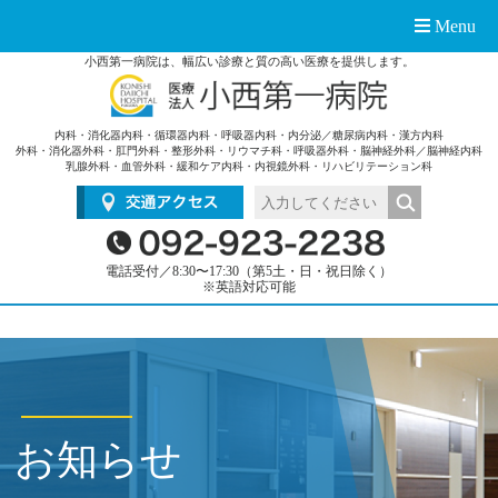
Menu
小西第一病院は、幅広い診療と質の高い医療を提供します。
内科・消化器内科・循環器内科・呼吸器内科・内分泌／糖尿病内科・漢方内科
外科・消化器外科・肛門外科・整形外科・リウマチ科・呼吸器外科・脳神経外科／脳神経内科
乳腺外科・血管外科・緩和ケア内科・内視鏡外科・リハビリテーション科
電話受付／8:30〜17:30（第5土・日・祝日除く）
※英語対応可能
お知らせ