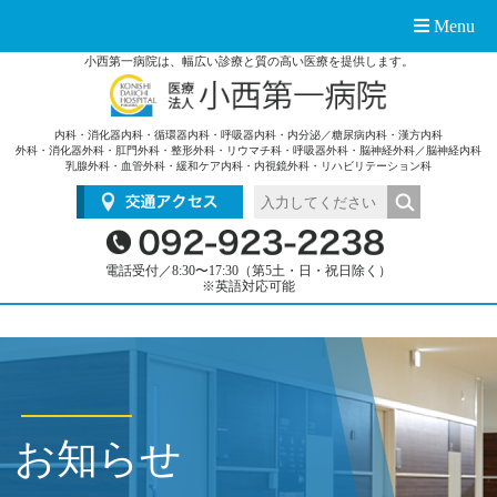
Menu
小西第一病院は、幅広い診療と質の高い医療を提供します。
内科・消化器内科・循環器内科・呼吸器内科・内分泌／糖尿病内科・漢方内科
外科・消化器外科・肛門外科・整形外科・リウマチ科・呼吸器外科・脳神経外科／脳神経内科
乳腺外科・血管外科・緩和ケア内科・内視鏡外科・リハビリテーション科
電話受付／8:30〜17:30（第5土・日・祝日除く）
※英語対応可能
お知らせ