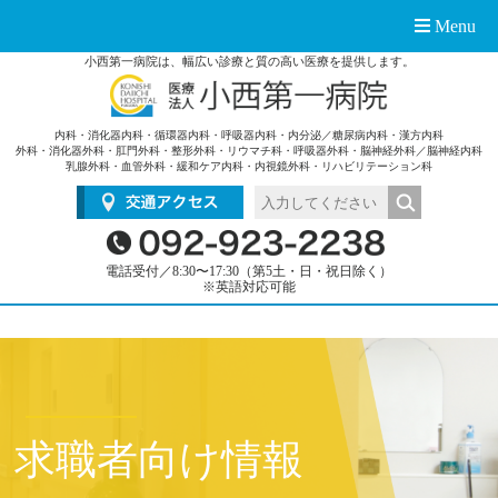
Menu
小西第一病院は、幅広い診療と質の高い医療を提供します。
内科・消化器内科・循環器内科・呼吸器内科・内分泌／糖尿病内科・漢方内科
外科・消化器外科・肛門外科・整形外科・リウマチ科・呼吸器外科・脳神経外科／脳神経内科
乳腺外科・血管外科・緩和ケア内科・内視鏡外科・リハビリテーション科
電話受付／8:30〜17:30（第5土・日・祝日除く）
※英語対応可能
求職者向け情報