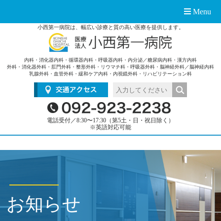
Menu
小西第一病院は、幅広い診療と質の高い医療を提供します。
内科・消化器内科・循環器内科・呼吸器内科・内分泌／糖尿病内科・漢方内科
外科・消化器外科・肛門外科・整形外科・リウマチ科・呼吸器外科・脳神経外科／脳神経内科
乳腺外科・血管外科・緩和ケア内科・内視鏡外科・リハビリテーション科
電話受付／8:30〜17:30（第5土・日・祝日除く）
※英語対応可能
お知らせ