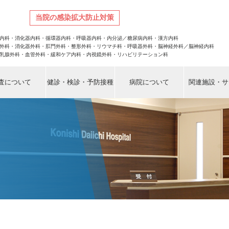
当院の感染拡大防止対策
。
内科・消化器内科・循環器内科・呼吸器内科・内分泌／糖尿病内科・漢方内科
外科・消化器外科・肛門外科・整形外科・リウマチ科・呼吸器外科・脳神経外科／脳神経内科
乳腺外科・血管外科・緩和ケア内科・内視鏡外科・リハビリテーション科
査について
健診・検診・予防接種
病院について
関連施設・サ