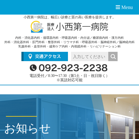
Menu
小西第一病院は、幅広い診療と質の高い医療を提供します。
内科・消化器内科・循環器内科・呼吸器内科・内分泌／糖尿病内科・漢方内科
外科・消化器外科・肛門外科・整形外科・リウマチ科・呼吸器外科・脳神経外科／脳神経内科
乳腺外科・血管外科・緩和ケア内科・内視鏡外科・リハビリテーション科
電話受付／8:30〜17:30（第5土・日・祝日除く）
※英語対応可能
お知らせ