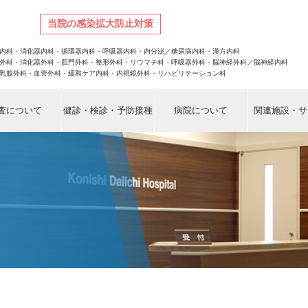
当院の感染拡大防止対策
。
内科・消化器内科・循環器内科・呼吸器内科・内分泌／糖尿病内科・漢方内科
外科・消化器外科・肛門外科・整形外科・リウマチ科・呼吸器外科・脳神経外科／脳神経内科
乳腺外科・血管外科・緩和ケア内科・内視鏡外科・リハビリテーション科
査について
健診・検診・予防接種
病院について
関連施設・サ