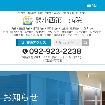
Menu
小西第一病院は、幅広い診療と質の高い医療を提供します。
内科・消化器内科・循環器内科・呼吸器内科・内分泌／糖尿病内科・漢方内科
外科・消化器外科・肛門外科・整形外科・リウマチ科・呼吸器外科・脳神経外科／脳神経内科
乳腺外科・血管外科・緩和ケア内科・内視鏡外科・リハビリテーション科
電話受付／8:30〜17:30（第5土・日・祝日除く）
※英語対応可能
お知らせ