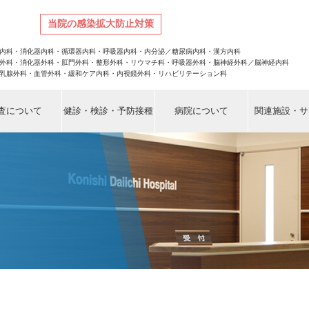
当院の感染拡大防止対策
。
内科・消化器内科・循環器内科・呼吸器内科・内分泌／糖尿病内科・漢方内科
外科・消化器外科・肛門外科・整形外科・リウマチ科・呼吸器外科・脳神経外科／脳神経内科
乳腺外科・血管外科・緩和ケア内科・内視鏡外科・リハビリテーション科
査について
健診・検診・予防接種
病院について
関連施設・サ