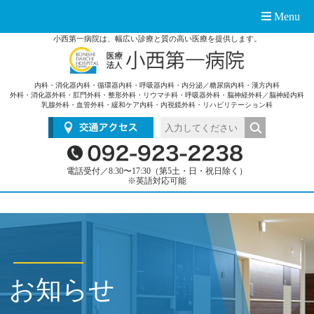
Menu
小西第一病院は、幅広い診療と質の高い医療を提供します。
内科・消化器内科・循環器内科・呼吸器内科・内分泌／糖尿病内科・漢方内科
外科・消化器外科・肛門外科・整形外科・リウマチ科・呼吸器外科・脳神経外科／脳神経内科
乳腺外科・血管外科・緩和ケア内科・内視鏡外科・リハビリテーション科
電話受付／8:30〜17:30（第5土・日・祝日除く）
※英語対応可能
お知らせ