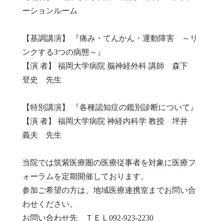
ーションルーム
【基調講演】 『痛み・てんかん・運動障害 ～リ
ンクする3つの病態～』
【演 者】 福岡大学病院 脳神経外科 講師 森下
登史 先生
【特別講演】 『各種認知症の鑑別診断について』
【演 者】 福岡大学病院 神経内科学 教授 坪井
義夫 先生
当院では筑紫医療圏の医療従事者を対象に医療フ
ォーラムを定期開催しております。
参加ご希望の方は、地域医療連携室までお問い合
わせください。
お問い合わせ先 ＴＥＬ092-923-2230