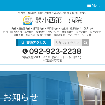
Menu
小西第一病院は、幅広い診療と質の高い医療を提供します。
内科・消化器内科・循環器内科・呼吸器内科・内分泌／糖尿病内科・漢方内科
外科・消化器外科・肛門外科・整形外科・リウマチ科・呼吸器外科・脳神経外科／脳神経内科
乳腺外科・血管外科・緩和ケア内科・内視鏡外科・リハビリテーション科
電話受付／8:30〜17:30（第5土・日・祝日除く）
※英語対応可能
お知らせ