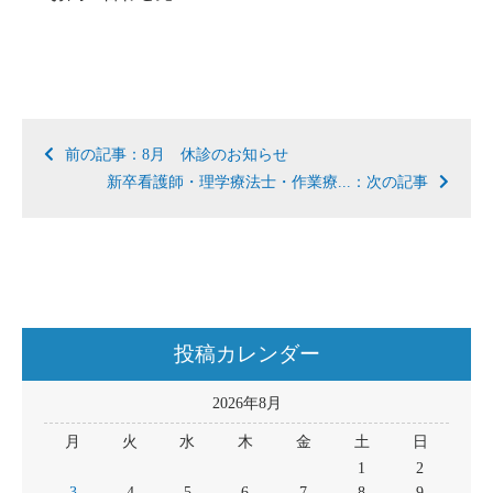
前の記事：8月 休診のお知らせ
新卒看護師・理学療法士・作業療...：次の記事
投稿カレンダー
2026年8月
月
火
水
木
金
土
日
1
2
3
4
5
6
7
8
9